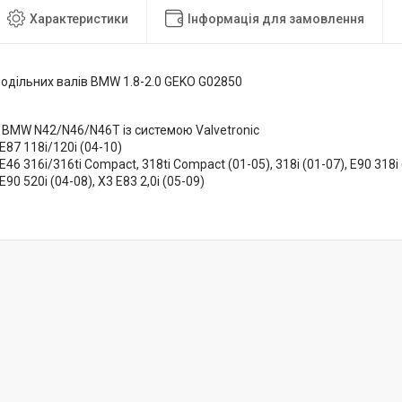
Характеристики
Інформація для замовлення
подільних валів BMW 1.8-2.0 GEKO G02850
BMW N42/N46/N46T із системою Valvetronic
 E87 118i/120i (04-10)
 E46 316i/316ti Compact, 318ti Compact (01-05), 318i (01-07), E90 318i
 E90 520i (04-08), X3 E83 2,0i (05-09)