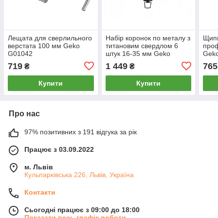
Лещата для сверлильного
Набір коронок по металу з
Щип
верстата 100 мм Geko
титановим свердлом 6
проф
G01042
штук 16-35 мм Geko
Gek
G40200
719
1 449
765
₴
₴
Купити
Купити
Про нас
97% позитивних з 191 відгука за рік
Працює з 03.09.2022
м. Львів
Кульпарківська 226, Львів, Україна
Контакти
Сьогодні працює з 09:00 до 18:00
Показати весь графік роботи