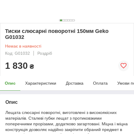
Тиски слюсарні поворотні 150мм Geko
G01032
Немає в наявності
Код: G01032
Роздріб
1 830
₴
Опис
Характеристики
Доставка
Оплата
Умови п
Опис
Лещата слюсарні поворотні, виготовлені з високоякісних
матеріалів. Сталеві губки лещат з протиковзкими
поперечними прорізами, додатково загартовані. Міцна і міцна
конструкція дозволяє надійно закріпити обраний предмет в