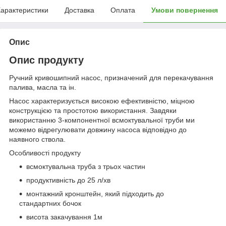
арактеристики
Доставка
Оплата
Умови повернення
Опис
Опис продукту
Ручний кривошипний насос, призначений для перекачування
палива, масла та ін.
Насос характеризується високою ефективністю, міцною
конструкцією та простотою використання. Завдяки
використанню 3-компонентної всмоктувальної труби ми
можемо відрегулювати довжину насоса відповідно до
наявного ствола.
Особливості продукту
всмоктувальна труба з трьох частин
продуктивність до 25 л/хв
монтажний кронштейн, який підходить до
стандартних бочок
висота закачування 1м