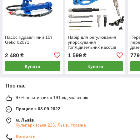
Насос гідравлічний 10т
Набір для регулювання
Пере
Geko 02071
упорскування
пере
топл.дизельних насосів
дизе
GEKO G02652
мото
2 480
1 599
779
₴
₴
GEK
Купити
Купити
Про нас
97% позитивних з 191 відгука за рік
Працює з 03.09.2022
м. Львів
Кульпарківська 226, Львів, Україна
Контакти