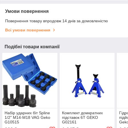
Умови повернення
Повернення товару впродовж 14 днів за домовленістю
Всі умови повернення
Подібні товари компанії
Набір ударних біт Spline
Комплект домкратних
Гідр
1/2" M14-M18 VAG Geko
підставок 6Т GEKO
підй
G10515
G02161
Gek