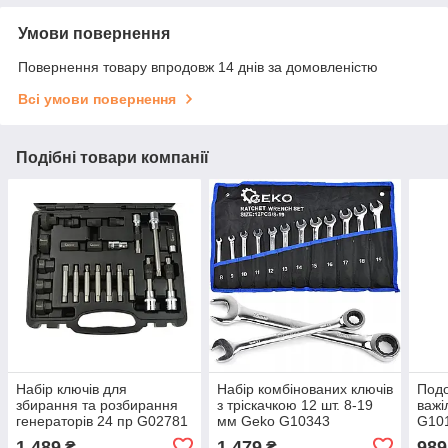
Умови повернення
Повернення товару впродовж 14 днів за домовленістю
Всі умови повернення
Подібні товари компанії
Набір ключів для
Набір комбінованих ключів
Подо
збирання та розбирання
з тріскачкою 12 шт. 8-19
важі
генераторів 24 пр G02781
мм Geko G10343
G10
1 489
1 479
989
₴
₴