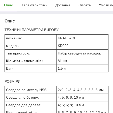
Опис
Характеристики
Доставка
Оплата
Умови п
Опис
ТЕХНІЧНІ ПАРАМЕТРИ ВИРОБУ
позначка:
KRAFT&DELE
модель:
KD992
Тип пристрою:
Набір свердел та насадок
Кількість елементів:
81 шт.
Ваги:
1,5 кг
РОЗМІРИ:
Свердла по металу HSS:
2x2; 2x3; 4; 4,5; 5; 5,5; 6 мм
Свердла по бетону:
4; 5; 6; 8; 10 мм
Свердла для дерева:
4; 5; 6; 8; 10 мм
Шестигранні гнізда:
5; 6; 7; 8; 9; 10; 11; 12; 13 мм