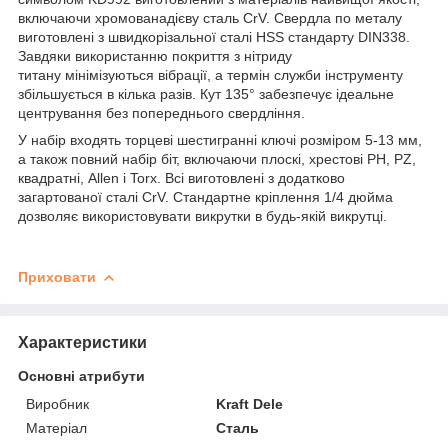
включаючи хромованадієву сталь CrV. Свердла по металу
виготовлені з швидкорізальної сталі HSS стандарту DIN338.
Завдяки використанню покриття з нітриду
титану мінімізуються вібрації, а термін служби інструменту
збільшується в кілька разів. Кут 135° забезпечує ідеальне
центрування без попереднього свердління.
У набір входять торцеві шестигранні ключі розміром 5-13 мм,
а також повний набір біт, включаючи плоскі, хрестові PH, PZ,
квадратні, Allen і Torx. Всі виготовлені з додатково
загартованої сталі CrV. Стандартне кріплення 1/4 дюйма
дозволяє використовувати викрутки в будь-якій викрутці.
Приховати
Характеристики
Основні атрибути
Виробник
Kraft Dele
Матеріал
Сталь