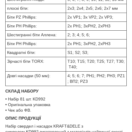
плоскі біти:
2x3; 2x4; 2x5; 2x6; 2х7 мм
Біти PZ Phillips:
2x VP1; 3x VP2; 2x VP3;
Біти PH Phillips:
2x PH1; 3xPH2, 2xPH3
Шестигранні біти Аллена:
2; 3; 4; 5; 6;
Біти PH Phillips:
2x PH1; 3xPH2, 2xPH3
Квадратні біти:
S1; S2; S3;
Зірчасті біти TORX:
Т10; Т15; Т20; Т25; Т27; Т30;
Т40;
Довгі насадки (50 мм):
4; 5; 6; 7; PH1; PH2; PH3; PZ1
; ВП2; PZ3
СКЛАД НАБОРУ
• Набір 81 шт. KD992
• Оригінальна упаковка
• Чек або ФВ.
ОПИС ПРОДУКЦІЇ
Набір свердел і насадок KRAFT&DELE з
символом KD992 виготовлений з матеріалів найвищої якості,