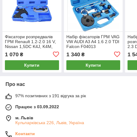
Фіксатори розпредвалів
Набір фіксаторів ГРМ VAG
Набі
ГРМ Renault 1.2-2.0 16 V,
VW AUDI A3 A4 1.6 2.0 TDI
розп
Nissan 1,5DC K4J, K4M,
Falcon F04013
2.3
F4R, F4P G02844
NIS
1 070
1 340
1 5
₴
₴
Купити
Купити
Про нас
97% позитивних з 191 відгука за рік
Працює з 03.09.2022
м. Львів
Кульпарківська 226, Львів, Україна
Контакти