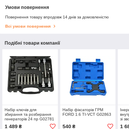
Умови повернення
Повернення товару впродовж 14 днів за домовленістю
Всі умови повернення
Подібні товари компанії
Набір ключів для
Набір фіксаторів ГРМ
Інер
збирання та розбирання
FORD 1.6 TI-VCT G02863
внут
генераторів 24 пр G02781
зі з
ел. 
1 489
540
1 6
₴
₴