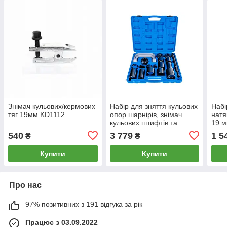
Знімач кульових/кермових
Набір для зняття кульових
Набі
тяг 19мм KD1112
опор шарнірів, знімач
натя
кульових штифтів та
19 м
втулок G02598
540
3 779
1 5
₴
₴
Купити
Купити
Про нас
97% позитивних з 191 відгука за рік
Працює з 03.09.2022