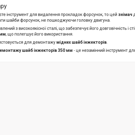
ару
єте інструмент для видалення прокладок форсунок, то цей
знімач
ати шайби форсунок, не пошкоджуючи головку двигуна.
влений з високоякісної сталі, що забезпечує його довговічність і сті
 мм
, що полегшує його використання.
истовується для демонтажу
мідних шайб інжекторів
.
демонтажу шайб інжекторів
350 мм
- це незамінний інструмент дл