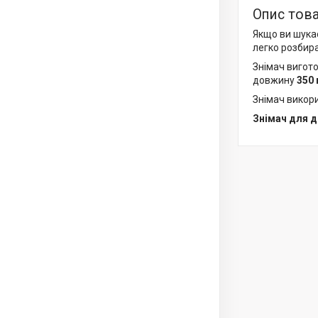
Опис тов
Якщо ви шука
легко розбир
Знімач вигото
довжину
350
Знімач викор
Знімач для 