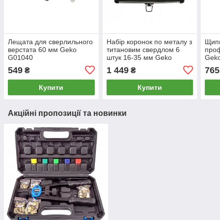
Лещата для сверлильного
Набір коронок по металу з
Щип
верстата 60 мм Geko
титановим свердлом 6
проф
G01040
штук 16-35 мм Geko
Gek
G40200
549
1 449
765
₴
₴
Купити
Купити
Акційні пропозиції та новинки