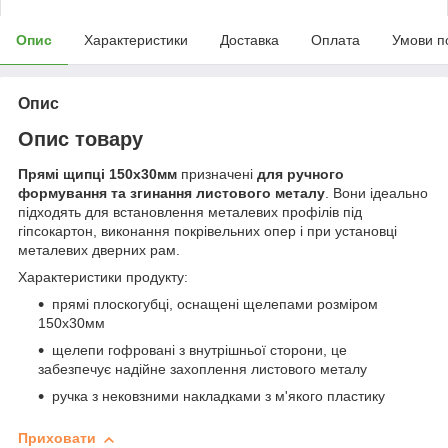
Опис
Характеристики
Доставка
Оплата
Умови п
Опис
Опис товару
Прямі щипці 150х30мм
призначені
для ручного
формування та згинання листового металу
. Вони ідеально
підходять для встановлення металевих профілів під
гіпсокартон, виконання покрівельних опер і при установці
металевих дверних рам.
Характеристики продукту:
прямі плоскогубці, оснащені щелепами розміром
150х30мм
щелепи гофровані з внутрішньої сторони, це
забезпечує надійне захоплення листового металу
ручка з нековзними накладками з м'якого пластику
Приховати