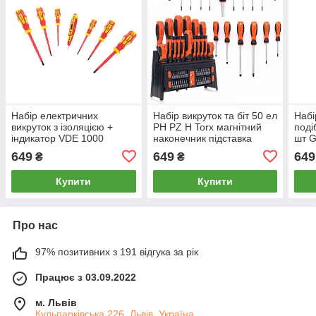
Набір електричних
Набір викруток та біт 50 ел
Набі
викруток з ізоляцією +
PH PZ H Torx магнітний
поді
індикатор VDE 1000
наконечник підставка
шт 
G30626
Kraft&Dele KD10950
649
649
649
₴
₴
Купити
Купити
Про нас
97% позитивних з 191 відгука за рік
Працює з 03.09.2022
м. Львів
Кульпарківська 226, Львів, Україна