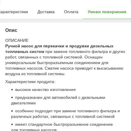
арактеристики
Доставка
Оплата
Умови повернення
Опис
ОПИСАНИЕ
Ручной насос для перекачки и продувки дизельных
топливных систем
при замене топливного фильтра и других
работ, связанных с топливной системой. Оснащен
универсальным быстроразъемным соединением для
топливных насосов. Сжатие насоса приводит к высасыванию
воздуха из топливной системы.
Характеристики продукта:
высокое качество изготовления
предназначен для автомобилей с дизельными
двигателями
особенно подходит при замене топливного фильтра и
различных работах, связанных с топливной системой
имеет стандартное быстроразъемное соединение
для топливных насосов