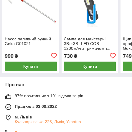
Насос паливний ручний
Лампа для майстерні
Щип
Geko G01021
3Вт+3Вт LED COB
проф
1200мАч з тримачем та
Gek
магнітом G15113
999
730
749
₴
₴
Купити
Купити
Про нас
97% позитивних з 191 відгука за рік
Працює з 03.09.2022
м. Львів
Кульпарківська 226, Львів, Україна