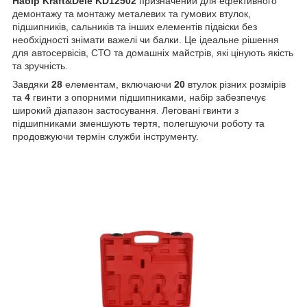
Набір Kraft&Dele KD12502
призначений для ефективного
демонтажу та монтажу металевих та гумових втулок,
підшипників, сальників та інших елементів підвіски без
необхідності знімати важелі чи балки. Це ідеальне рішення
для автосервісів, СТО та домашніх майстрів, які цінують якість
та зручність.
Завдяки
28
елементам, включаючи
20
втулок різних розмірів
та
4
гвинти з опорними підшипниками, набір забезпечує
широкий діапазон застосування. Леговані гвинти з
підшипниками зменшують тертя, полегшуючи роботу та
продовжуючи термін служби інструменту.