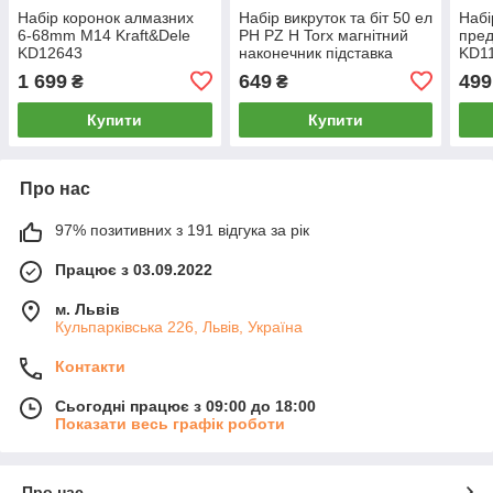
Набір коронок алмазних
Набір викруток та біт 50 ел
Набі
6-68mm M14 Kraft&Dele
PH PZ H Torx магнітний
пред
KD12643
наконечник підставка
KD1
Kraft&Dele KD10950
1 699
649
499
₴
₴
Купити
Купити
Про нас
97% позитивних з 191 відгука за рік
Працює з 03.09.2022
м. Львів
Кульпарківська 226, Львів, Україна
Контакти
Сьогодні працює з 09:00 до 18:00
Показати весь графік роботи
Про нас