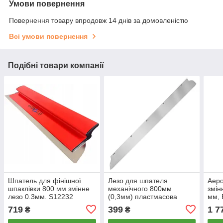
Умови повернення
Повернення товару впродовж 14 днів за домовленістю
Всі умови повернення
Подібні товари компанії
Шпатель для фінішної
Лезо для шпателя
Аеро
шпаклівки 800 мм змінне
механічного 800мм
змін
лезо 0.3мм. S12232
(0,3мм) пластмасова
мм,
ручка 0,3 mm S12232/B
719
399
1 7
₴
₴