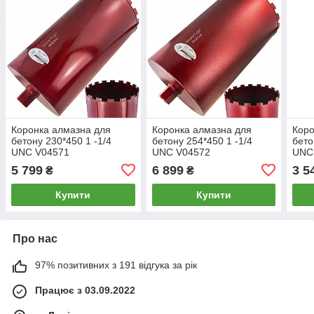
Коронка алмазна для
Коронка алмазна для
Коро
бетону 230*450 1 -1/4
бетону 254*450 1 -1/4
бето
UNC V04571
UNC V04572
UNC
5 799
6 899
3 5
₴
₴
Купити
Купити
Про нас
97% позитивних з 191 відгука за рік
Працює з 03.09.2022