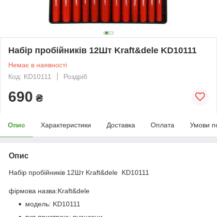
Набір пробійників 12Шт Kraft&dele KD10111
Немає в наявності
Код: KD10111
Роздріб
690
₴
Опис
Характеристики
Доставка
Оплата
Умови п
Опис
Набір пробійників 12Шт Kraft&dele KD10111
фірмова назва:Kraft&dele
модель: KD10111
тип пристрою: пуансони