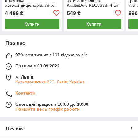
промивки
затискних кліщів
гран
автокондиціонерів, 78 ел
Kraft&Dele KD10338, 4 шт
Kraf
Kraft&Dele KD10063
Пол
4 499
549
890
₴
₴
Купити
Купити
Про нас
97% позитивних з 191 відгука за рік
Працює з 03.09.2022
м. Львів
Кульпарківська 226, Львів, Україна
Контакти
Сьогодні працює з 10:00 до 18:00
Показати весь графік роботи
Про нас